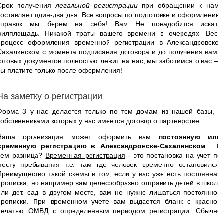
Срок получения
легальной регистрации
при обращении к нам
составляет один-два дня. Все вопросы по подготовке и оформлени
справок мы берем на себя! Вам Не понадобится искат
жилплощадь. Никакой траты вашего времени в очередях! Вес
процесс оформления временной регистрации в Александровске
Сахалинском с момента подписания договора и до получения вам
готовых документов полностью лежит на нас, мы заботимся о вас 
вы платите только после оформления!
На заметку о регистрации
Форма 3 у нас делается только по тем домам из нашей базы, 
собственниками которых у нас имеется договор о партнерстве.
Наша организация может оформить вам
постоянную ил
временную регистрацию в Александровске-Сахалинском
. 
чем разница?
Временная регистрация
- это постановка на учет п
месту пребывания т.е. там где человек временно остановился
Преимущество такой схемы в том, если у вас уже есть постоянна
прописка, но например вам целесообразно отправить детей в школ
или дет. сад в другом месте, вам не нужно лишаться постоянно
прописки. При временном учете вам выдается бланк с красно
печатью ОМВД с определенным периодом регистрации. Обычн