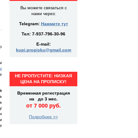
Вы можете связаться с
нами через:
Telegram:
Нажмите тут
Тел:
7-937-796-30-96
E-mail:
ю
kupi.propisku@gmail.com
м
м
е
НЕ ПРОПУСТИТЕ: НИЗКАЯ
ЦЕНА НА ПРОПИСКУ!
в
Временная регистрация
ь
на до 3 мес.
ь
от 7 000 руб.
у
и
Подробнее >>
м
е