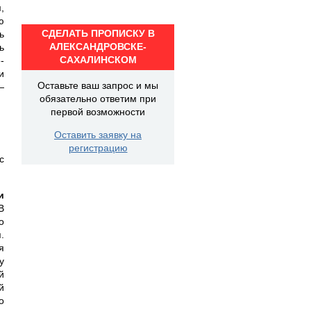
,
ю
СДЕЛАТЬ ПРОПИСКУ В
ь
АЛЕКСАНДРОВСКЕ-
ь
САХАЛИНСКОМ
-
и
Оставьте ваш запрос и мы
—
обязательно ответим при
первой возможности
Оставить заявку на
регистрацию
с
и
В
о
.
я
у
й
й
о