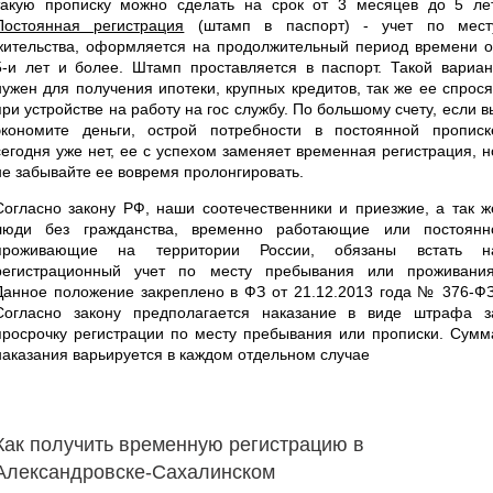
такую прописку можно сделать на срок от 3 месяцев до 5 лет
Постоянная регистрация
(штамп в паспорт) - учет по мест
жительства, оформляется на продолжительный период времени о
5-и лет и более. Штамп проставляется в паспорт. Такой вариан
нужен для получения ипотеки, крупных кредитов, так же ее спрося
при устройстве на работу на гос службу. По большому счету, если в
экономите деньги, острой потребности в постоянной прописк
сегодня уже нет, ее с успехом заменяет временная регистрация, н
не забывайте ее вовремя пролонгировать.
Согласно закону РФ, наши соотечественники и приезжие, а так ж
люди без гражданства, временно работающие или постоянн
проживающие на территории России, обязаны встать н
регистрационный учет по месту пребывания или проживания
Данное положение закреплено в ФЗ от 21.12.2013 года № 376-ФЗ
Согласно закону предполагается наказание в виде штрафа з
просрочку регистрации по месту пребывания или прописки. Сумм
наказания варьируется в каждом отдельном случае
Как получить временную регистрацию в
Александровске-Сахалинском