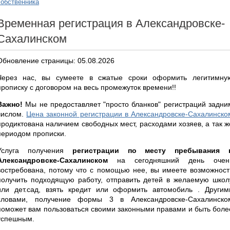
собственника
Временная регистрация в Александровске-
Сахалинском
Обновление страницы: 05.08.2026
Через нас, вы сумеете в сжатые сроки оформить легитимну
прописку с договором на весь промежуток времени!!
Важно!
Мы не предоставляет "просто бланков" регистраций задни
числом.
Цена законной регистрации в Александровске-Сахалинско
продиктована наличием свободных мест, расходами хозяев, а так ж
периодом прописки.
Услуга получения
регистрации по месту пребывания 
Александровске-Сахалинском
на сегодняшний день очен
востребована, потому что с помощью нее, вы имеете возможност
получить подходящую работу, отправить детей в желаемую школ
или дет.сад, взять кредит или оформить автомобиль . Другим
словами, получение формы 3 в Александровске-Сахалинско
поможет вам пользоваться своими законными правами и быть боле
успешным.